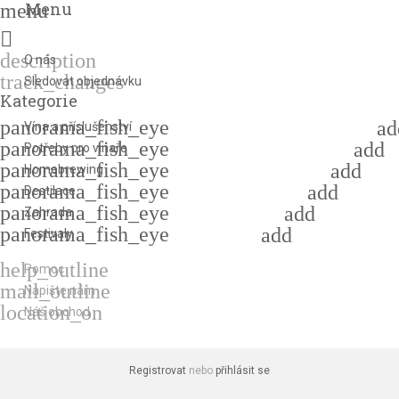
Menu
menu

description
O nás
track_changes
Sledovat objednávku
Kategorie
panorama_fish_eye
ad
Vína a příslušenství
panorama_fish_eye
add
Potřeby pro vinaře
panorama_fish_eye
add
Homebrewing
panorama_fish_eye
add
Destilace
panorama_fish_eye
add
Zahrada
panorama_fish_eye
add
Festivaly
help_outline
Pomoc
mail_outline
Napište nám
location_on
Náš obchod
Registrovat
nebo
přihlásit se