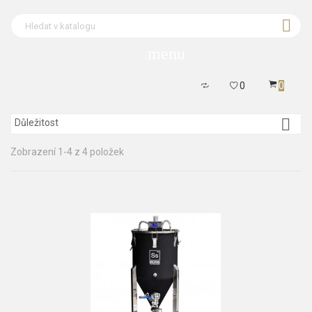

menu
0
0

Důležitost
Zobrazení 1-4 z 4 položek