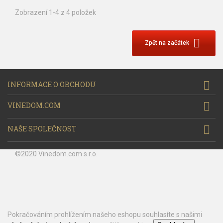
Zobrazení 1-4 z 4 položek

Zpět na začátek

INFORMACE O OBCHODU

VINEDOM.COM

NAŠE SPOLEČNOST
©2020 Vinedom.com s.r.o.
Pokračováním prohlížením našeho eshopu souhlasíte s našimi