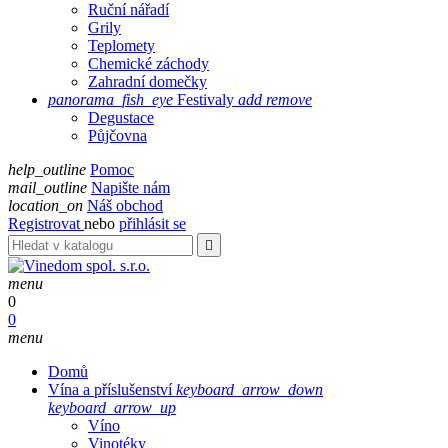
Ruční nářadí
Grily
Teplomety
Chemické záchody
Zahradní domečky
panorama_fish_eye
Festivaly
add
remove
Degustace
Půjčovna
help_outline
Pomoc
mail_outline
Napište nám
location_on
Náš obchod
Registrovat
nebo
přihlásit se

menu
0
0
menu
Domů
Vína a příslušenství
keyboard_arrow_down
keyboard_arrow_up
Víno
Vinotéky