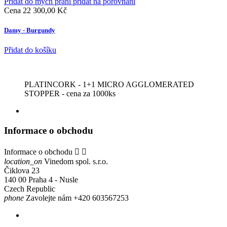
Přidat do mých přání
přidat na porovnání
Cena
22 300,00 Kč
Damy - Burgundy
Přidat do košíku
PLATINCORK - 1+1 MICRO AGGLOMERATED
STOPPER - cena za 1000ks
Informace o obchodu
Informace o obchodu


location_on
Vinedom spol. s.r.o.
Čiklova 23
140 00 Praha 4 - Nusle
Czech Republic
phone
Zavolejte nám
+420 603567253