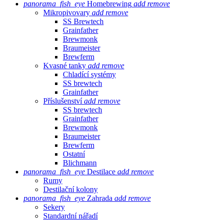
panorama_fish_eye
Homebrewing
add
remove
Mikropivovary
add
remove
SS Brewtech
Grainfather
Brewmonk
Braumeister
Brewferm
Kvasné tanky
add
remove
Chladící systémy
SS brewtech
Grainfather
Příslušenství
add
remove
SS brewtech
Grainfather
Brewmonk
Braumeister
Brewferm
Ostatní
Blichmann
panorama_fish_eye
Destilace
add
remove
Rumy
Destilační kolony
panorama_fish_eye
Zahrada
add
remove
Sekery
Standardní nářadí