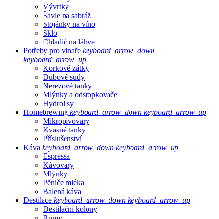
Vývrtky
Šavle na sabráž
Stojánky na víno
Sklo
Chladič na láhve
Potřeby pro vinaře
keyboard_arrow_down
keyboard_arrow_up
Korkové zátky
Dubové sudy
Nerezové tanky
Mlýnky a odstopkovače
Hydrolisy
Homebrewing
keyboard_arrow_down
keyboard_arrow_up
Mikropivovary
Kvasné tanky
Příslušenství
Káva
keyboard_arrow_down
keyboard_arrow_up
Espressa
Kávovary
Mlýnky
Pěniče mléka
Balená káva
Destilace
keyboard_arrow_down
keyboard_arrow_up
Destilační kolony
Rumy