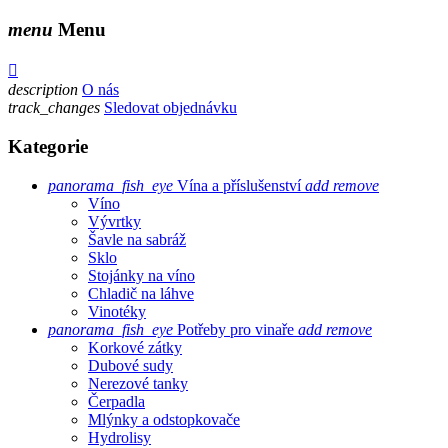
menu
Menu

description
O nás
track_changes
Sledovat objednávku
Kategorie
panorama_fish_eye
Vína a příslušenství
add
remove
Víno
Vývrtky
Šavle na sabráž
Sklo
Stojánky na víno
Chladič na láhve
Vinotéky
panorama_fish_eye
Potřeby pro vinaře
add
remove
Korkové zátky
Dubové sudy
Nerezové tanky
Čerpadla
Mlýnky a odstopkovače
Hydrolisy