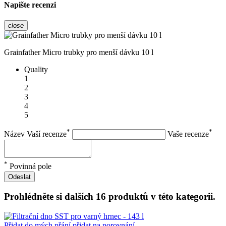
Napište recenzi
close
Grainfather Micro trubky pro menší dávku 10 l
Quality
1
2
3
4
5
*
*
Název Vaší recenze
Vaše recenze
*
Povinná pole
Odeslat
Prohlédněte si dalších 16 produktů v této kategorii.
Přidat do mých přání
přidat na porovnání