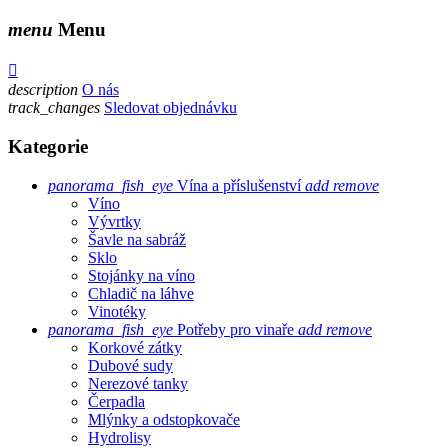
menu
Menu

description
O nás
track_changes
Sledovat objednávku
Kategorie
panorama_fish_eye
Vína a příslušenství
add
remove
Víno
Vývrtky
Šavle na sabráž
Sklo
Stojánky na víno
Chladič na láhve
Vinotéky
panorama_fish_eye
Potřeby pro vinaře
add
remove
Korkové zátky
Dubové sudy
Nerezové tanky
Čerpadla
Mlýnky a odstopkovače
Hydrolisy