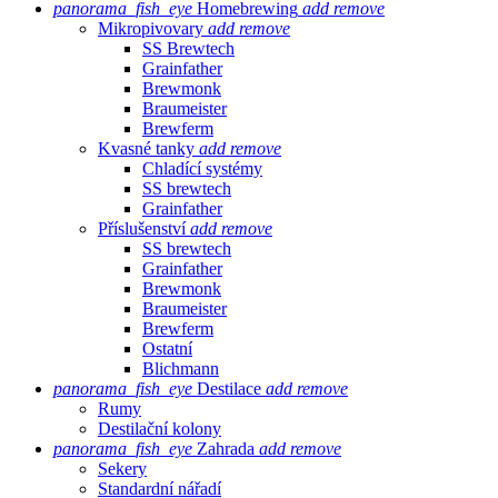
panorama_fish_eye
Homebrewing
add
remove
Mikropivovary
add
remove
SS Brewtech
Grainfather
Brewmonk
Braumeister
Brewferm
Kvasné tanky
add
remove
Chladící systémy
SS brewtech
Grainfather
Příslušenství
add
remove
SS brewtech
Grainfather
Brewmonk
Braumeister
Brewferm
Ostatní
Blichmann
panorama_fish_eye
Destilace
add
remove
Rumy
Destilační kolony
panorama_fish_eye
Zahrada
add
remove
Sekery
Standardní nářadí