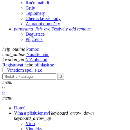
Ruční nářadí
Grily
Teplomety
Chemické záchody
Zahradní domečky
panorama_fish_eye
Festivaly
add
remove
Degustace
Půjčovna
help_outline
Pomoc
mail_outline
Napište nám
location_on
Náš obchod
Registrovat
nebo
přihlásit se

menu
0
0
menu
Domů
Vína a příslušenství
keyboard_arrow_down
keyboard_arrow_up
Víno
Vinotéky