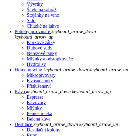
Vývrtky
Šavle na sabráž
Stojánky na víno
Sklo
Chladič na láhve
Potřeby pro vinaře
keyboard_arrow_down
keyboard_arrow_up
Korkové zátky
Dubové sudy
Nerezové tanky
Mlýnky a odstopkovače
Hydrolisy
Homebrewing
keyboard_arrow_down
keyboard_arrow_up
Mikropivovary
Kvasné tanky
Příslušenství
Káva
keyboard_arrow_down
keyboard_arrow_up
Espressa
Kávovary
Mlýnky
Pěniče mléka
Balená káva
Destilace
keyboard_arrow_down
keyboard_arrow_up
Destilační kolony
Rumy