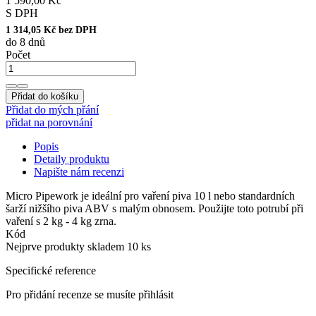
1 590,00 Kč
S DPH
1 314,05 Kč bez DPH
do 8 dnů
Počet
Přidat do košíku
Přidat do mých přání
přidat na porovnání
Popis
Detaily produktu
Napište nám recenzi
Micro Pipework je ideální pro vaření piva 10 l nebo standardních
šarží nižšího piva ABV s malým obnosem.
Použijte toto potrubí při
vaření s 2 kg - 4 kg zrna.
Kód
Nejprve produkty skladem
10 ks
Specifické reference
Pro přidání recenze se musíte přihlásit