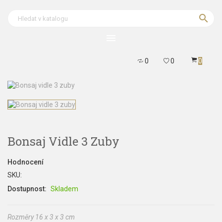

menu
0
0
0
Bonsaj Vidle 3 Zuby
Hodnocení
SKU:
Dostupnost:
Skladem
Rozměry 16 x 3 x 3 cm