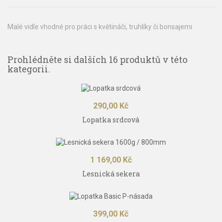
Malé vidle vhodné pro práci s květináči, truhlíky či bonsajemi
Prohlédněte si dalších 16 produktů v této
kategorii.
Cena
290,00 Kč
Lopatka srdcová
Cena
1 169,00 Kč
Lesnická sekera
Cena
399,00 Kč