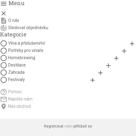
Menu
menu

description
O nás
track_changes
Sledovat objednávku
Kategorie
panorama_fish_eye
add
Vína a příslušenství
panorama_fish_eye
add
Potřeby pro vinaře
panorama_fish_eye
add
Homebrewing
panorama_fish_eye
add
Destilace
panorama_fish_eye
add
Zahrada
panorama_fish_eye
add
Festivaly
help_outline
Pomoc
mail_outline
Napište nám
location_on
Náš obchod
Registrovat
nebo
přihlásit se