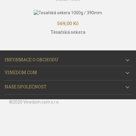
Cena
569,00 Kč
Tesařská sekera
INFORMACE O OBCHODU

VINEDOM.COM

NAŠE SPOLEČNOST

©2020 Vinedom.com s.r.o.