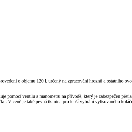
ovedení o objemu 120 l, určený na zpracování hroznů a ostatního ov
eguluje pomocí ventilu a manometru na přívodě, který je zabezpečen pře
řku. V ceně je také pevná tkanina pro lepší vybrání vylisovaného koláč