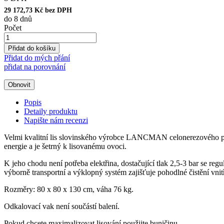
29 172,73 Kč bez DPH
do 8 dnů
Počet
Přidat do košíku
Přidat do mých přání
přidat na porovnání
Popis
Detaily produktu
Napište nám recenzi
Velmi kvalitní lis slovinského výrobce LANCMAN celonerezového pr
energie a je šetrný k lisovanému ovoci.
K jeho chodu není potřeba elektřina, dostačující tlak 2,5-3 bar se r
výborně transportní a výklopný systém zajišťuje pohodlné čistění vnit
Rozměry: 80 x 80 x 130 cm, váha 76 kg.
Odkalovací vak není součástí balení.
Pokud chcete maximalizovat lisování použijte buničinu.