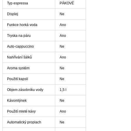
Typ espressa
PÁKOVÉ
Displej
Ne
Funkce horká voda
Ano
Tryska na páru
Ano
Auto-cappuccino
Ne
Nahřívání šálků
Ano
Aroma systém
Ne
Použití kapslí
Ne
Objem zásobníku vody
1,5 l
Kávomlýnek
Ne
Použití mleté kávy
Ano
Automatický proplach
Ne