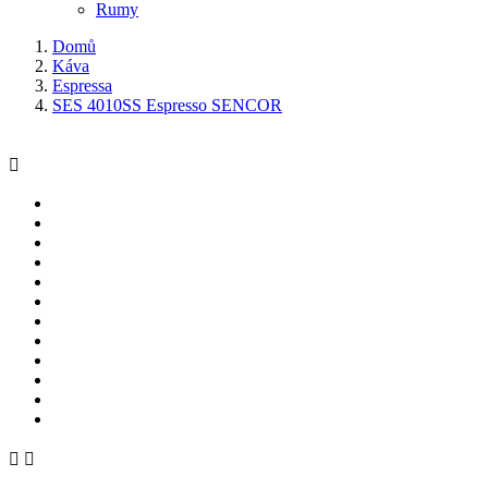
Rumy
Domů
Káva
Espressa
SES 4010SS Espresso SENCOR


