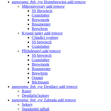
panorama_fish_eye
Homebrewing
add
remove
Mikropivovary
add
remove
SS Brewtech
Grainfather
Brewmonk
Braumeister
Brewferm
Kvasné tanky
add
remove
Chladící systémy
SS brewtech
Grainfather
Příslušenství
add
remove
SS brewtech
Grainfather
Brewmonk
Braumeister
Brewferm
Ostatní
Blichmann
panorama_fish_eye
Destilace
add
remove
Rumy
Destilační kolony
panorama_fish_eye
Zahrada
add
remove
Sekery
Standardní nářadí