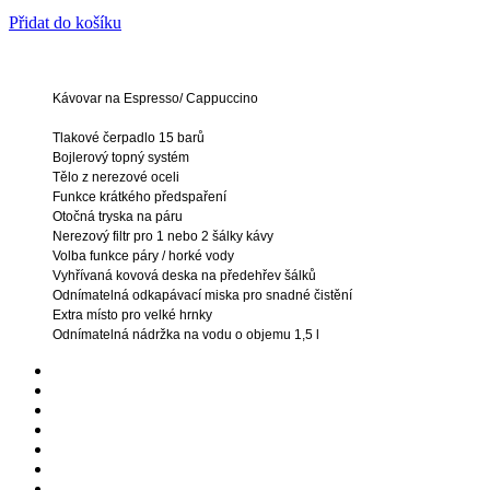
Přidat do košíku
Kávovar na Espresso/ Cappuccino
Tlakové čerpadlo 15 barů
Bojlerový topný systém
Tělo z nerezové oceli
Funkce krátkého předspaření
Otočná tryska na páru
Nerezový filtr pro 1 nebo 2 šálky kávy
Volba funkce páry / horké vody
Vyhřívaná kovová deska na předehřev šálků
Odnímatelná odkapávací miska pro snadné čistění
Extra místo pro velké hrnky
Odnímatelná nádržka na vodu o objemu 1,5 l