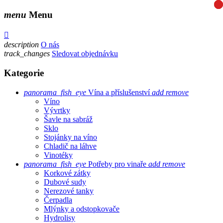
0
0
menu
Menu

description
O nás
track_changes
Sledovat objednávku
Kategorie
panorama_fish_eye
Vína a příslušenství
add
remove
Víno
Vývrtky
Šavle na sabráž
Sklo
Stojánky na víno
Chladič na láhve
Vinotéky
panorama_fish_eye
Potřeby pro vinaře
add
remove
Korkové zátky
Dubové sudy
Nerezové tanky
Čerpadla
Mlýnky a odstopkovače
Hydrolisy