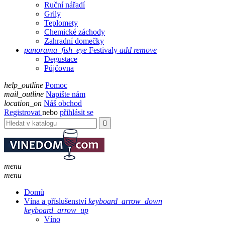
Ruční nářadí
Grily
Teplomety
Chemické záchody
Zahradní domečky
panorama_fish_eye
Festivaly
add
remove
Degustace
Půjčovna
help_outline
Pomoc
mail_outline
Napište nám
location_on
Náš obchod
Registrovat
nebo
přihlásit se

menu
menu
Domů
Vína a příslušenství
keyboard_arrow_down
keyboard_arrow_up
Víno