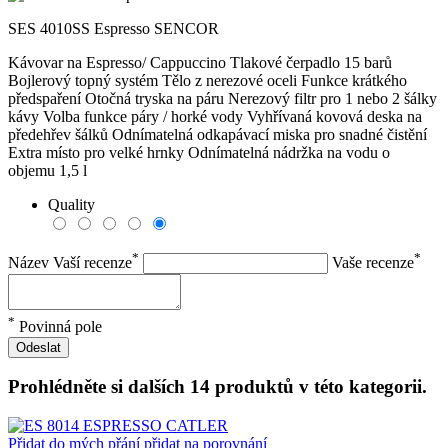
SES 4010SS Espresso SENCOR
Kávovar na Espresso/ Cappuccino Tlakové čerpadlo 15 barů
Bojlerový topný systém Tělo z nerezové oceli Funkce krátkého
předspaření Otočná tryska na páru Nerezový filtr pro 1 nebo 2 šálky
kávy Volba funkce páry / horké vody Vyhřívaná kovová deska na
předehřev šálků Odnímatelná odkapávací miska pro snadné čistění
Extra místo pro velké hrnky Odnímatelná nádržka na vodu o
objemu 1,5 l
Quality
*
*
Název Vaší recenze
Vaše recenze
*
Povinná pole
Odeslat
Prohlédněte si dalších 14 produktů v této kategorii.
Přidat do mých přání
přidat na porovnání