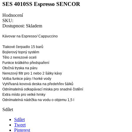
SES 4010SS Espresso SENCOR
Hodnocení
SKU:
Dostupnost:
Skladem
Kávovar na Espresso/ Cappuccino
Tlakové čerpadlo 15 barů
Bojlerový topný systém
Tělo z nerezové oceli
Funkce krátkého předspaření
Otočná tryska na páru
Nerezový filtr pro 1 nebo 2 šálky kávy
Volba funkce páry / horké vody
Vyhřívaná kovová deska na předehřev šálků
Odnímatelná odkapávací miska pro snadné čistění
Extra místo pro velké hrnky
Odnímatelná nádržka na vodu o objemu 1,5 l
Sdílet
Sdílet
Tweet
Pinterest