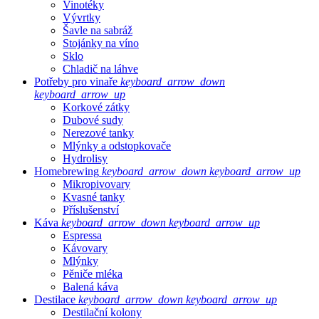
Vinotéky
Vývrtky
Šavle na sabráž
Stojánky na víno
Sklo
Chladič na láhve
Potřeby pro vinaře
keyboard_arrow_down
keyboard_arrow_up
Korkové zátky
Dubové sudy
Nerezové tanky
Mlýnky a odstopkovače
Hydrolisy
Homebrewing
keyboard_arrow_down
keyboard_arrow_up
Mikropivovary
Kvasné tanky
Příslušenství
Káva
keyboard_arrow_down
keyboard_arrow_up
Espressa
Kávovary
Mlýnky
Pěniče mléka
Balená káva
Destilace
keyboard_arrow_down
keyboard_arrow_up
Destilační kolony