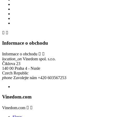


Informace o obchodu
Informace o obchodu


location_on
Vinedom spol. s.r.o.
Čiklova 23
140 00 Praha 4 - Nusle
Czech Republic
phone
Zavolejte nám
+420 603567253
Vinedom.com
Vinedom.com


Slevy