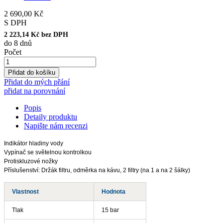
2 690,00 Kč
S DPH
2 223,14 Kč bez DPH
do 8 dnů
Počet
Přidat do košíku
Přidat do mých přání
přidat na porovnání
Popis
Detaily produktu
Napište nám recenzi
Indikátor hladiny vody
Vypínač se světelnou kontrolkou
Protiskluzové nožky
Příslušenství: Držák filtru, odměrka na kávu, 2 filtry (na 1 a na 2 šálky)
Vlastnost
Hodnota
Tlak
15 bar