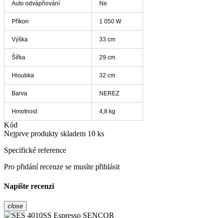
Auto odvápňování
Ne
Příkon
1 050 W
Výška
33 cm
Šířka
29 cm
Hloubka
32 cm
Barva
NEREZ
Hmotnost
4,8 kg
Kód
Nejprve produkty skladem
10 ks
Specifické reference
Pro přidání recenze se musíte přihlásit
Napište recenzi
close